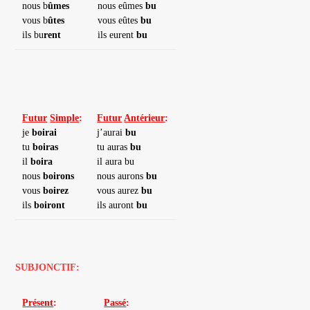
nous b
ûmes
nous eûmes
bu
vous b
ûtes
vous eûtes
bu
ils bu
rent
ils eurent
bu
Futur
S
imple
:
Futur
Antéri
eur
:
je
boirai
j’aurai
bu
tu
boiras
tu auras
bu
il
boira
il aura bu
nous
boirons
nous aurons
bu
vous
boirez
vous aurez
bu
ils
boiront
ils auront
bu
SUBJONCTIF:
Pr
é
sent
:
Passé
: