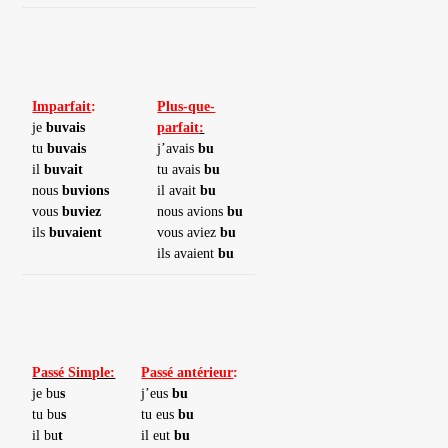
Imp
arfait
:
Plus-que-
je
buvais
parfait
:
tu
buvais
j’avais
bu
il
buvait
tu avais
bu
nous
buvions
il avait
bu
vous
buviez
nous avions
bu
ils
buvaient
vous aviez
bu
ils avaient
bu
Passé Simple:
Passé antérieur
:
je bu
s
j’eus
bu
tu bu
s
tu eus
bu
il bu
t
il eut
bu