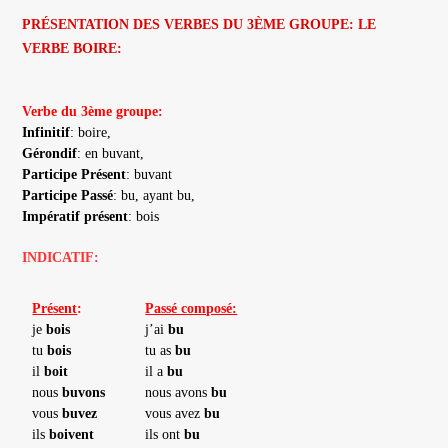
publication :
PRÉSENTATION DES VERBES DU 3ÈME GROUPE: LE
VERBE BOIRE:
Verbe du 3ème groupe:
Infinitif
: boire,
Gérondif
: en buvant,
Participe
Présent
: buvant
Participe
Passé
: bu, ayant bu,
Impératif
présent
: bois
INDICATIF:
Pr
é
sent
:
Passé composé:
je
bois
j’ai
bu
tu
bois
tu as
bu
il
boit
il a
bu
nous
buvons
nous avons
bu
vous
buvez
vous avez
bu
ils
boivent
ils ont
bu