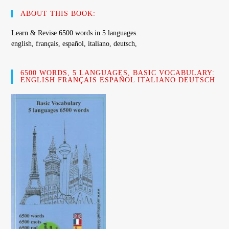
clos
ABOUT THIS BOOK:
the
sear
Learn & Revise 6500 words in 5 languages.
pane
english, français, español, italiano, deutsch,
6500 WORDS, 5 LANGUAGES, BASIC VOCABULARY:
ENGLISH FRANÇAIS ESPAÑOL ITALIANO DEUTSCH